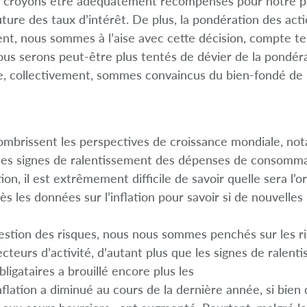
us croyons être adéquatement récompensés pour notre p
future des taux d’intérêt. De plus, la pondération des ac
nt, nous sommes à l’aise avec cette décision, compte t
s serons peut-être plus tentés de dévier de la pondéra
, collectivement, sommes convaincus du bien-fondé de 
ssombrissent les perspectives de croissance mondiale, n
, les signes de ralentissement des dépenses de consomma
tion, il est extrêmement difficile de savoir quelle sera l’o
ès les données sur l’inflation pour savoir si de nouvelles
stion des risques, nous nous sommes penchés sur les risqu
ecteurs d’activité, d’autant plus que les signes de ralen
ligataires a brouillé encore plus les
nflation a diminué au cours de la dernière année, si bie