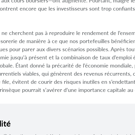
aux cours boursiers—ont augmenté. Pourtant, malgré le re
ontrent encore que les investisseurs sont trop confiants
ons ne cherchent pas à reproduire le rendement de l’ens
résorerie de manière à ce que nos portefeuilles bénéfici
ues pour parer aux divers scénarios possibles. Après tou
omie jusqu’à présent et la combinaison de taux d’emploi
obale. Étant donné la précarité de l’économie mondiale, p
rentiels viables, qui génèrent des revenus récurrents, o
file, évitent de courir des risques inutiles en s’endettan
rinsèque pourrait s’avérer d’une importance capitale au
ité