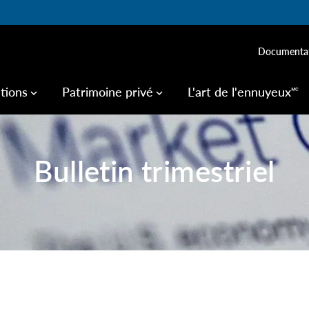
Documenta
utions
Patrimoine privé
L'art de l'ennuyeux🅪
keyboard_arrow_down
keyboard_arrow_down
Bulletin trimestriel