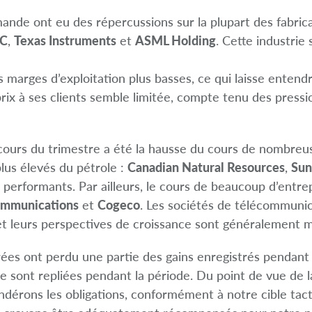
emande ont eu des répercussions sur la plupart des fabri
C
,
Texas Instruments
et
ASML Holding
. Cette industrie
 marges d’exploitation plus basses, ce qui laisse entend
prix à ses clients semble limitée, compte tenu des pressi
ours du trimestre a été la hausse du cours de nombreu
plus élevés du pétrole :
Canadian Natural Resources
,
Sun
lus performants. Par ailleurs, le cours de beaucoup d’entr
Communications
et
Cogeco
. Les sociétés de télécommunica
 et leurs perspectives de croissance sont généralement m
brées ont perdu une partie des gains enregistrés pendant
se sont repliées pendant la période. Du point de vue de la
ondérons les obligations, conformément à notre cible tac