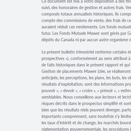
Ce document est mis à votre disposition à des f
suivi, des honoraires de gestion et autres frais. 
composés totaux annualisés historiques. Ils compr
compte des commissions de vente, des frais de rach
auraient réduit ces rendements. Les fonds mutuels
futur. Les Fonds Mutuels Mawer sont gérés par Ge
dépôts du Canada ni par aucun autre organisme 
Le présent bulletin trimestriel renferme certains 
prospectives »), conformément au sens attribué à 
de faits historiques dans le présent rapport et qui
Gestion de placements Mawer Ltée, se réaliseront o
anticipés, les perceptions, les plans, les buts, les
résultats d’exploitation, sont des informations p
pouvoir », « devoir », « croire », « prévoir », « esti
semblables. Nous conseillons aux lecteurs et lectr
risques décrits dans le prospectus simplifié et so
bien que les résultats réels peuvent diverger, par
importants comprennent, sans toutefois s’y limiter
les taux d’intérêt et de change, les marchés bour
réglementation gouvernementale, les procédures jud