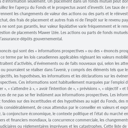
ins d’information seulement. Un placement dans un fonds mutuel peut do
Veuillez lire l’aperçu du Fonds et le prospectus avant d’investir. Les taux
ennent les changements de valeur des actions ou des parts et le réinvest
at, des frais de placement et autres frais ni de l’impôt sur le revenu paya
 ne sont pas garantis, leur valeur liquidative varie fréquemment et le r
stion de placements Mawer Ltée. Les actions ou parts de fonds mutuels n
d’assurance-dépôts gouvernemental.
énoncés qui sont des « informations prospectives » ou des « énoncés prosp
ce terme par les lois canadiennes applicables régissant les valeurs mobili
 traitent d’activités, d’événements ou de faits nouveaux qui, selon les atte
u pourraient se réaliser dans l’avenir, y compris des éléments tels que les
 objectifs, les hypothèses, les informations et les déclarations sur les événe
rospectives. Ces informations sont habituellement marquées par l’emploi d
mer », « s’attendre à », « avoir l’intention de », « prévisions », « objectif »
ices de ne pas se fier indûment aux informations prospectives. Les inform
nt fondées sur des incertitudes et des hypothèses au sujet du Fonds, des 
fois considérablement, de ceux attendus par le conseiller en valeurs et exp
, la conjoncture économique, le contexte politique et l’état du marché en
siers et financiers mondiaux, la concurrence commerciale, les changemen
iciaires ou réglementaires imprévues et les catastrophes. Cette liste de 