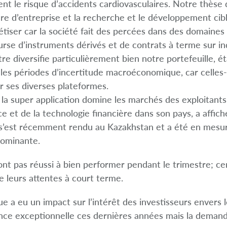
nt le risque d’accidents cardiovasculaires. Notre thèse 
ure d’entreprise et la recherche et le développement cibl
iser car la société fait des percées dans des domaines 
ourse d’instruments dérivés et de contrats à terme sur in
re diversifie particulièrement bien notre portefeuille, 
les périodes d’incertitude macroéconomique, car celles-
ur ses diverses plateformes.
la super application domine les marchés des exploitant
et de la technologie financière dans son pays, a affich
e s’est récemment rendu au Kazakhstan et a été en mesur
dominante.
ont pas réussi à bien performer pendant le trimestre; cer
e leurs attentes à court terme.
 a eu un impact sur l’intérêt des investisseurs envers l
sance exceptionnelle ces dernières années mais la dema