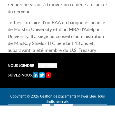
recherche visant à trouver un remède au cancer
du cerveau.
Jeff est titulaire d’un BAA en banque et finance
de Hofstra University et d’un MBA d’Adelphi
University. Il a siégé au conseil d’administration
de MacKay Shields LLC pendant 13 ans et,
auparavant, a été membre du U.S. Treasury
Borrowing Advisory Committee pendant 7 ans. Il
a également occupé le poste de vice-président
NOUS JOINDRE
CARRIÈRES
de New York Life Investments (NYLI)
SUIVEZ-NOUS:
International et a siégé aux conseils
d’administration de NYLI Management Asia et
de Candriam (Belgique).
Copyright
© 2026
Gestion de placements Mawer Ltée.
Tous
droits réservés.
Légal
Accessibilité
MC: Il s’agit de l’objectif de notre philosophie de placement et non d’une