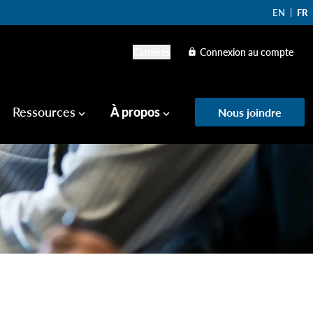
EN
FR
Carrières
Connexion au compte
lock
Ressources
À propos
Nous joindre
keyboard_arrow_down
keyboard_arrow_down