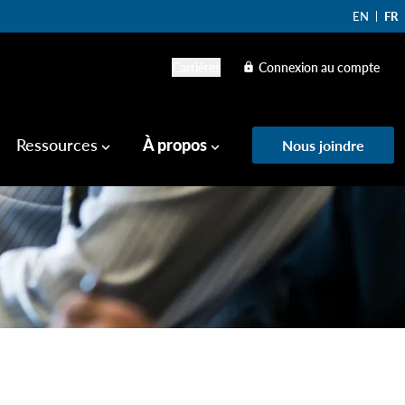
EN
FR
Carrières
Connexion au compte
lock
Ressources
À propos
Nous joindre
keyboard_arrow_down
keyboard_arrow_down