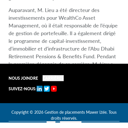
Auparavant, M. Lieu a été directeur des
investissements pour WealthCo Asset
Management, où il était responsable de l’équipe
de gestion de portefeuille. Il a également dirigé
le programme de capital-investissement,
d’immobilier et d’infrastructure de l’Abu Dhabi
Retirement Pensions & Benefits Fund. Pendant
la première décennie de sa carrière, M. Lieu a
occupé divers postes au sein de l’Alberta
NOUS JOINDRE
CARRIÈRES
Investment Management Corp.
SUIVEZ-NOUS:
M. Lieu est titulaire d’un baccalauréat en
commerce de l’Université de l’Alberta. Il est CFA
et membre de la CFA Society Calgary.
Copyright
© 2026
Gestion de placements Mawer Ltée.
Tous
droits réservés.
Légal
Accessibilité