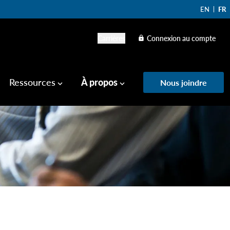
EN
FR
Carrières
Connexion au compte
lock
Ressources
À propos
Nous joindre
keyboard_arrow_down
keyboard_arrow_down