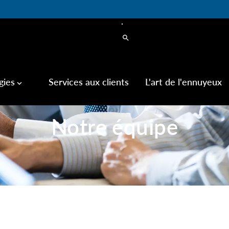
search
gies
Services aux clients
L'art de l'ennuyeux
keyboard_arrow_down
Notre équipe