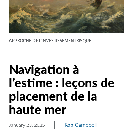
arrow_right
À propos
Carrières
Nous joindre
APPROCHE DE L'INVESTISSEMENT
RISQUE
Navigation à
l’estime : leçons de
placement de la
haute mer
Rob Campbell
January 23, 2025