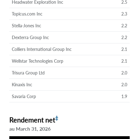
Headwater Exploration Inc
2.5
Topicus.com Inc
2.3
Stella-Jones Inc
2.2
Dexterra Group Inc
2.2
Colliers International Group Inc
2.1
Wellstar Technologies Corp
2.1
Trisura Group Ltd
2.0
Kinaxis Inc
2.0
Savaria Corp
1.9
‡
Rendement net
au March 31, 2026