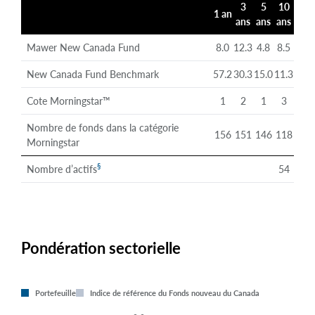
3
5
10
1 an
ans
ans
ans
Mawer New Canada Fund
8.0
12.3
4.8
8.5
New Canada Fund Benchmark
57.2
30.3
15.0
11.3
Cote Morningstar™
1
2
1
3
Nombre de fonds dans la catégorie
156
151
146
118
Morningstar
§
Nombre d’actifs
54
Pondération sectorielle
Portefeuille
Indice de référence du Fonds nouveau du Canada