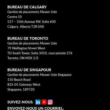
0.0
BUREAU DE CALGARY
Gestion de placements Mawer Ltée
Centre 10
517 – 10th Avenue SW, Suite 600
Calgary, Alberta T2R 0A8
BUREAU DE TORONTO
Gestion de placements Mawer Ltée
79 Wellington Street West
Clause de non-responsabilité
TD South Tower, Suite 3410, case postale 276
Toronto, ON M5K 1J5
*
Le ratio des frais de gestion (« RFG ») est basé sur le total des
dépenses pour la période visée et est exprimé en pourcentage
BUREAU DE SINGAPOUR
annualisé de l’actif net quotidien au cours de la période.
Gestion de placements Mawer Ltée Singapour
150 Beach Road
†
Le ratio des frais de négociation représente le total des
#25-05 Gateway West
commissions et autres coûts de transactions de portefeuille,
Singapore, 189720
exprimé en pourcentage annualisé de l’actif net quotidien au cours
de l’année.
‡
SUIVEZ-NOUS:
Les rendements sont présentés pour les fonds communs de
placement de la série A et sont calculés sans frais. Les rendements
ENVOYEZ-NOUS UN COURRIEL: