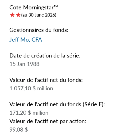
arrow_right
À propos
Cote Morningstar™
star
star
(au 30 June 2026)
Documentation
Gestionnaires du fonds:
Foire aux questions
Jeff Mo, CFA
Carrières
Date de création de la série:
15 Jan 1988
Nous joindre
Valeur de l’actif net du fonds:
1 057,10 $ million
Valeur de l’actif net du fonds (Série F):
171,20 $ million
Valeur de l’actif net par action:
99,08 $