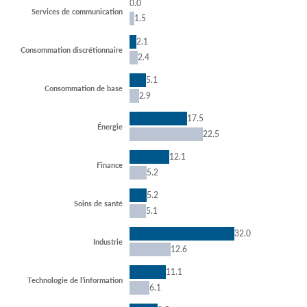
0.0
Services de communication
1.5
2.1
Consommation discrétionnaire
2.4
5.1
Consommation de base
2.9
17.5
Énergie
22.5
12.1
Finance
5.2
5.2
Soins de santé
5.1
32.0
Industrie
12.6
11.1
Technologie de l’information
6.1