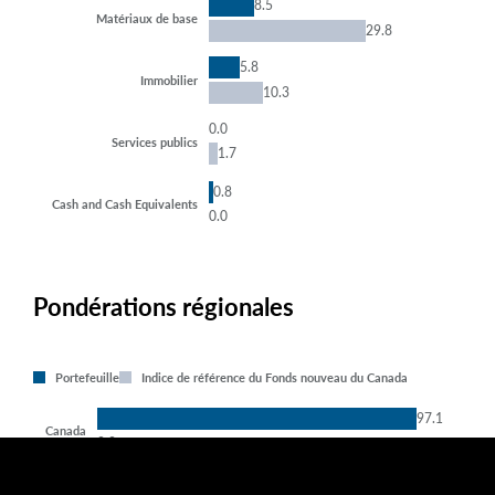
8.5
Matériaux de base
29.8
5.8
Immobilier
10.3
0.0
Services publics
1.7
0.8
Cash and Cash Equivalents
0.0
Pondérations régionales
Portefeuille
Indice de référence du Fonds nouveau du Canada
97.1
Canada
0.0
2.9
Liquidités