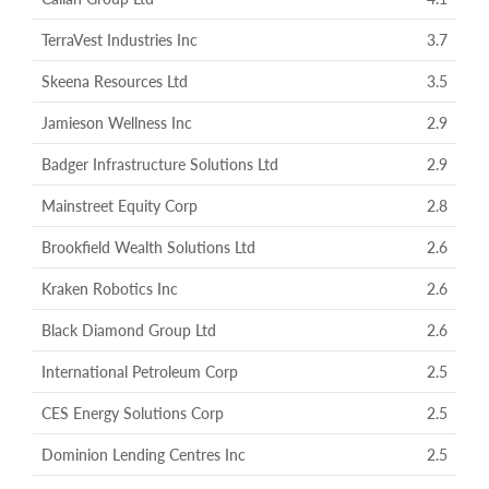
TerraVest Industries Inc
3.7
Skeena Resources Ltd
3.5
Jamieson Wellness Inc
2.9
Badger Infrastructure Solutions Ltd
2.9
Mainstreet Equity Corp
2.8
Brookfield Wealth Solutions Ltd
2.6
Kraken Robotics Inc
2.6
Black Diamond Group Ltd
2.6
International Petroleum Corp
2.5
CES Energy Solutions Corp
2.5
Dominion Lending Centres Inc
2.5