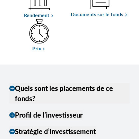
Documents sur le fonds
keyboard_arrow_right
Rendement
keyboard_arrow_right
Prix
keyboard_arrow_right
Quels sont les placements de ce
add
fonds?
Profil de l’investisseur
add
Stratégie d’investissement
add