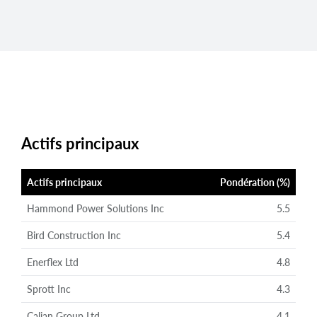
Actifs principaux
Actifs principaux
Pondération (%)
Hammond Power Solutions Inc
5.5
Bird Construction Inc
5.4
Enerflex Ltd
4.8
Sprott Inc
4.3
Calian Group Ltd
4.1