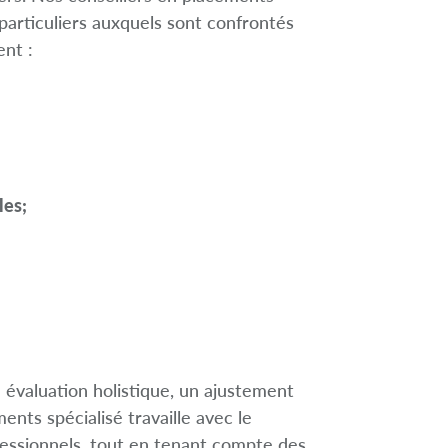
articuliers auxquels sont confrontés
ent :
les;
évaluation holistique, un ajustement
ents spécialisé travaille avec le
ofessionnels, tout en tenant compte des