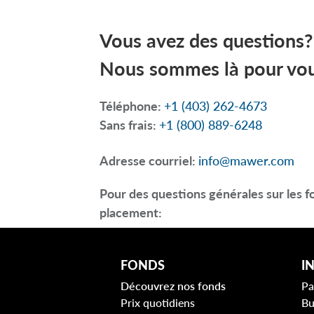
Après un processus détaillé de mis
Vous avez des questions?
paramètres de tolérance au risque
décisions d’investissement futures
Nous sommes là pour vou
Téléphone:
+1 (403) 262-4673
Sans frais:
+1 (800) 889-6248
Adresse courriel:
info@mawer.com
Pour des questions générales sur les
placement:
Appelez-nous sans frais:
+1 (844) 395
FONDS
I
Découvrez nos fonds
Pa
Prix quotidiens
Bu