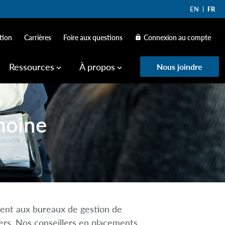
EN
FR
tion
Carrières
Foire aux questions
Connexion au compte
lock
Ressources
À propos
Nous joindre
keyboard_arrow_down
keyboard_arrow_down
moine
ment aux bureaux de gestion de
ciers. Nos conseillers en placements