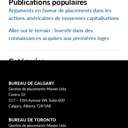
Publications populaires
Arguments en faveur de placements dans les
actions américaines de moyennes capitalisations
Aller sur le terrain : Investir dans des
connaissances acquises aux premières loges
Catégories
Approche de l'investissement
BUREAU DE CALGARY
Modèles d'entreprise
Gestion de placements Mawer Ltée
Centre 10
Modèles mentaux
517 – 10th Avenue SW, Suite 600
Calgary, Alberta T2R 0A8
Risque
BUREAU DE TORONTO
Gestion de placements Mawer Ltée