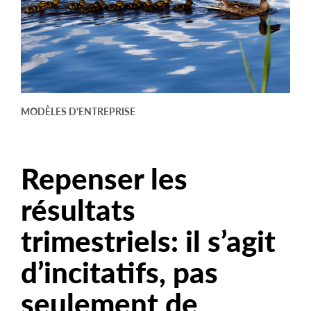
arrow_right
À propos
Documentation
Foire aux questions
Carrières
MODÈLES D'ENTREPRISE
Nous joindre
Repenser les
résultats
trimestriels: il s’agit
d’incitatifs, pas
seulement de